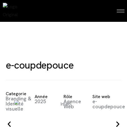
e-coupdepouce
Categorie
Année
Rôle
Site web
Branding &
2025
Agence
e-
Identité
Web
coupdepouce
visuelle